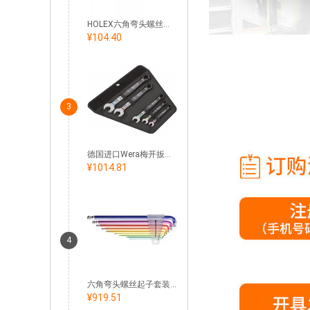
HOLEX六角弯头螺丝起子，长型，带有球头 套装
¥104.40
3
德国进口Wera梅开扳手套件
¥1014.81
4
六角弯头螺丝起子套装，90°– 100° 长款，带球头和短型刀柄 粉末涂层
¥919.51