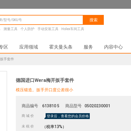
搜索
具
测量工具
个人防护
手动安装工具
Holex车间工具
专区
应用领域
霍夫曼头条
服务
内容中心
开扳手套件
德国进口Wera梅开扳手套件
模压锻造。扳手开口度公差很小
商品编号
613810
5
商品型号
05020230001
商 城 价
登录后，查看您的会员价格
未 税 价
（税率13%）