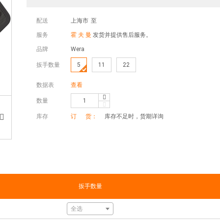
配送
上海市
至
服务
霍 夫 曼
发货并提供售后服务。
品牌
Wera
扳手数量
5
11
22
数据表
查看
数量
库存
订 货：
库存不足时，货期详询
扳手数量
全选