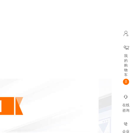
我
的
购
物
车
0
在线
咨询
企业