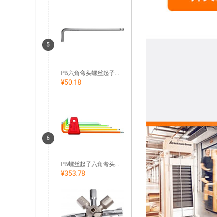
5
PB六角弯头螺丝起子，长型 镀铬
¥50.18
6
PB螺丝起子六角弯头套装，长型 粉末涂层
¥353.78