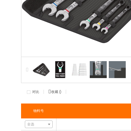
对比
收藏 (
)
物料号
全选