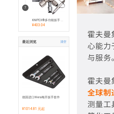
7
KNIPEX®多功能扳手 Twinkey®
¥403.04
最近浏览
清空
德国进口Wera梅开扳手套件
¥1014.81 元
起