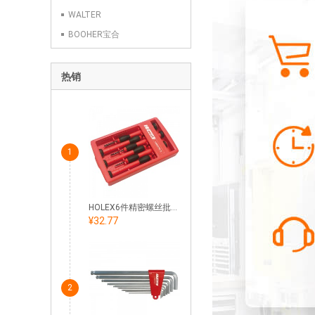
WALTER
BOOHER宝合
热销
1
HOLEX6件精密螺丝批套装一/十字头
¥32.77
2