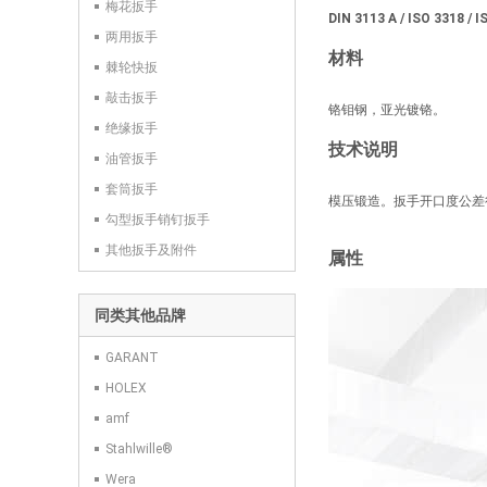
梅花扳手
DIN 3113 A / ISO 3318 / 
两用扳手
材料
棘轮快扳
敲击扳手
铬钼钢，亚光镀铬。
绝缘扳手
技术说明
油管扳手
套筒扳手
模压锻造。扳手开口度公差
勾型扳手销钉扳手
其他扳手及附件
属性
同类其他品牌
GARANT
HOLEX
amf
Stahlwille®
Wera