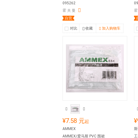
095262
0
霍 夫 曼
霍
自营
对比
收藏
加入购物车
¥7.58 元
¥
起
AMMEX
斯
AMMEX/爱马斯 PVC 围裙
工