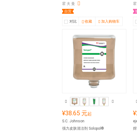
霍 夫 曼
霍
自营
对比
收藏
加入购物车
¥38.65 元
¥
起
S.C. Johnson
ej
强力皮肤清洁剂 Solopol®
焊