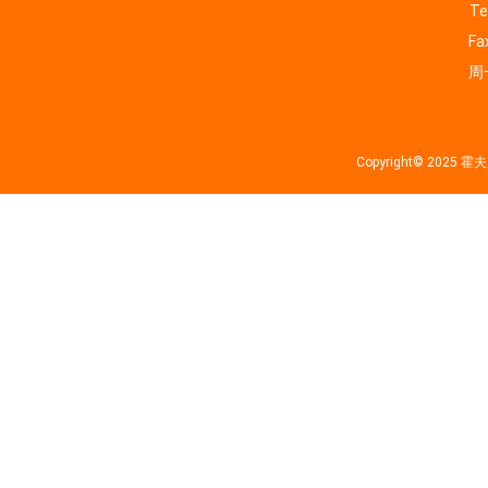
Te
Fa
周一
Copyright© 202