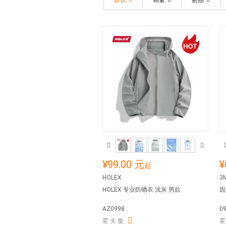
默认
销量
新品
¥99.00 元
¥
起
HOLEX
3M
HOLEX 专业防晒衣 浅灰 男款
固
AZ0998
0
霍 夫 曼
霍