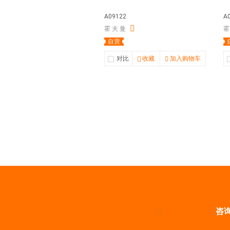
A09122
A
霍 夫 曼
霍
自营
对比
收藏
加入购物车
咨询