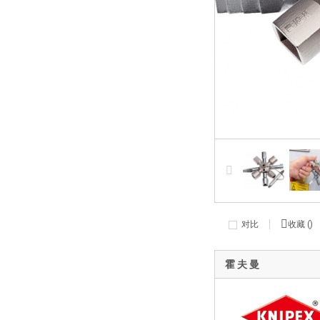
对比
收藏 (
)
霍 夫 曼