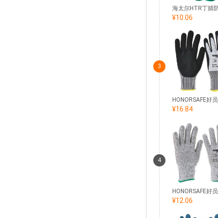
¥10.06
3
¥16.84
4
¥12.06