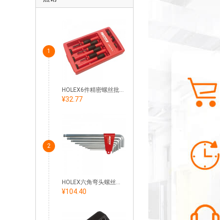
1
HOLEX6件精密螺丝批套装一/十字头
¥32.77
2
HOLEX六角弯头螺丝起子，长型，带有球头 套装
¥104.40