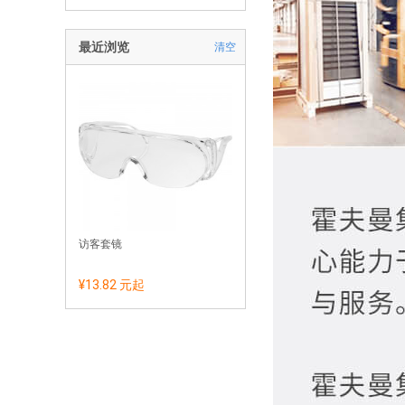
最近浏览
清空
访客套镜
¥13.82 元
起