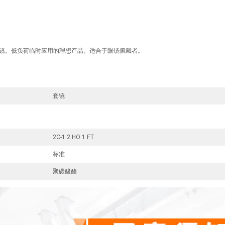
镜。低负荷临时应用的理想产品。适合于眼镜佩戴者。
套镜
2C-1.2 HO 1 FT
标准
聚碳酸酯