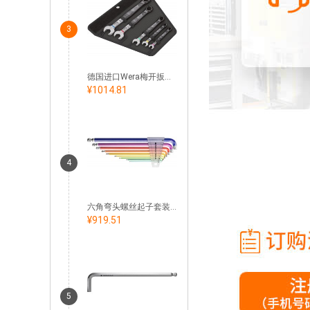
3
德国进口Wera梅开扳手套件
¥1014.81
4
六角弯头螺丝起子套装，90°– 100° 长款，带球头和短型刀柄 粉末涂层
¥919.51
5