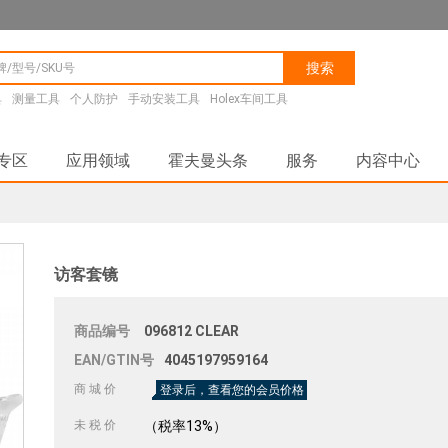
搜索
具
测量工具
个人防护
手动安装工具
Holex车间工具
专区
应用领域
霍夫曼头条
服务
内容中心
访客套镜
商品编号
096812
CLEAR
EAN/GTIN号
4045197959164
商 城 价
登录后，查看您的会员价格
未 税 价
（税率13%）