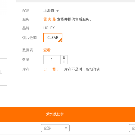
配送
上海市
至
服务
霍 夫 曼
发货并提供售后服务。
品牌
HOLEX
镜片色调
CLEAR
数据表
查看
数量
库存
订 货：
库存不足时，货期详询
紫外线防护
全选
全