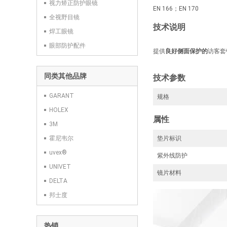
视力矫正防护眼镜
EN 166；EN 170
全视野目镜
技术说明
焊工眼镜
眼部防护配件
提供
良好侧面保护的
访客套
同类其他品牌
技术参数
GARANT
规格
HOLEX
属性
3M
霍尼韦尔
垫片标识
uvex®
紫外线防护
UNIVET
镜片材料
DELTA
邦士度
热销