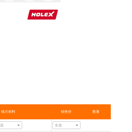
镜片材料
销售价
数量
选
全选