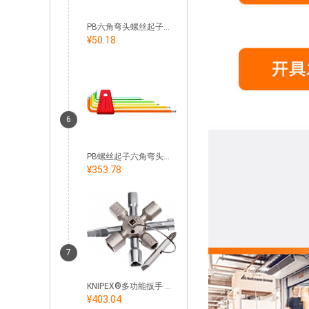
PB六角弯头螺丝起子，长型 镀铬
¥50.18
6
PB螺丝起子六角弯头套装，长型 粉末涂层
¥353.78
7
KNIPEX®多功能扳手 Twinkey®
¥403.04