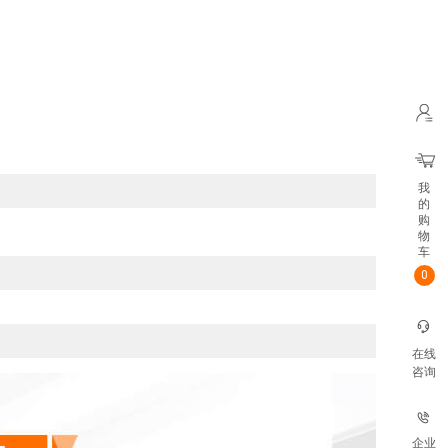
我
的
购
物
车
0
在线
咨询
企业