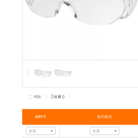
对比
收藏 (
)
物料号
垫片标识
全选
全选