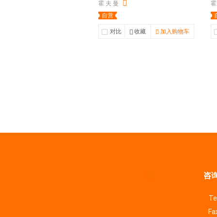
霍 夫 曼
霍
自营
对比
收藏
加入购物车
咨询
Te
Fa