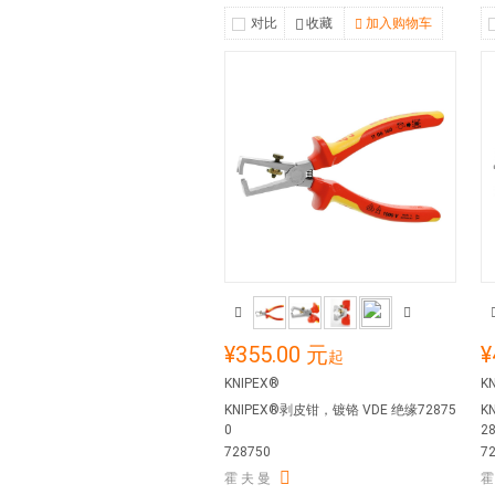
对比
收藏
加入购物车
¥355.00 元
¥
起
KNIPEX®
K
KNIPEX®剥皮钳，镀铬 VDE 绝缘72875
K
0
2
728750
7
霍 夫 曼
霍