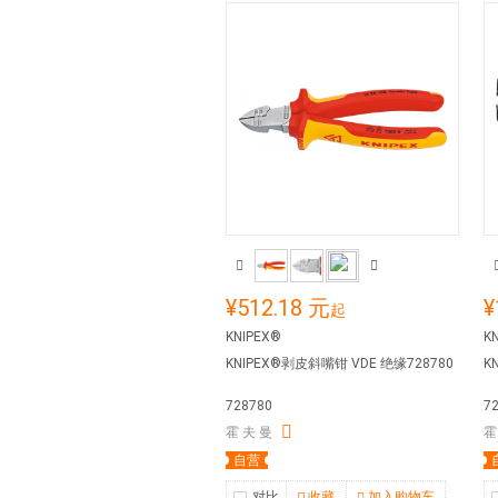
¥512.18 元
¥
起
KNIPEX®
K
KNIPEX®剥皮斜嘴钳 VDE 绝缘728780
KN
728780
7
霍 夫 曼
霍
自营
对比
收藏
加入购物车