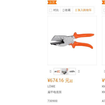
自营
对比
收藏
加入购物车
¥674.16 元
¥
起
LÖWE
K
扁平电缆剪
K
730900
A