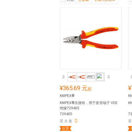
¥365.69 元
¥
起
KNIPEX®
K
KNIPEX®压接钳，用于套管端子 VDE
K
绝缘729405
729405
7
霍 夫 曼
霍
自营