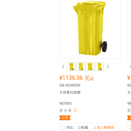
¥1136.36 元
¥
起
SSI SCHÄFER
SS
大容量垃圾桶
大
987805
9
霍 夫 曼
霍
自营
对比
收藏
加入购物车