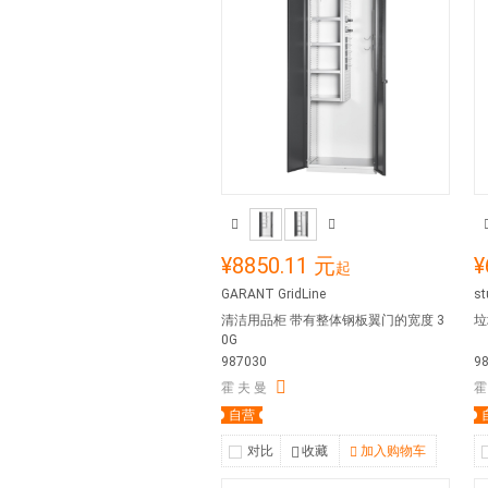
¥8850.11 元
¥
起
GARANT GridLine
st
清洁用品柜 带有整体钢板翼门的宽度 3
垃
0G
987030
9
霍 夫 曼
霍
自营
对比
收藏
加入购物车