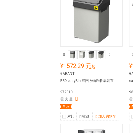
¥1572.29 元
¥
起
GARANT
G
ESD easyBin 可回收物质收集装置
e
972910
9
霍 夫 曼
霍
自营
对比
收藏
加入购物车