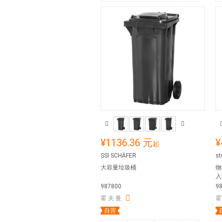
¥1136.36 元
¥
起
SSI SCHÄFER
st
大容量垃圾桶
物
入
987800
9
霍 夫 曼
霍
自营