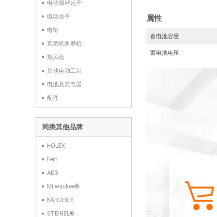
电动螺丝起子
电动扳手
属性
电锯
蓄电池容量
直磨机角磨机
蓄电池电压
热风枪
其他电动工具
电池及充电器
配件
同类其他品牌
HOLEX
Fein
AEG
Milwaukee®
KÄRCHER
STEINEL®