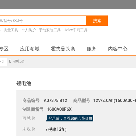
搜索
具
测量工具
个人防护
手动安装工具
Holex车间工具
专区
应用领域
霍夫曼头条
服务
内容中心
锂电池
器
锂电池
商品编号
A07375
B12
商品型号
12V/2.0Ah(1600A00F
制造商货号
1600A00F6X
商 城 价
登录后，查看您的会员价格
未 税 价
（税率13%）