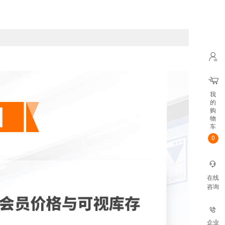
我
的
购
物
车
0
在线
咨询
企业