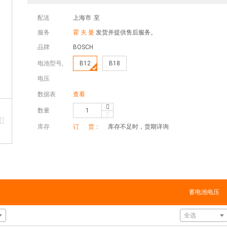
配送
上海市
至
服务
霍 夫 曼
发货并提供售后服务。
品牌
BOSCH
电池型号,
B12
B18
电压
数据表
查看
数量
库存
订 货：
库存不足时，货期详询
蓄电池电压
全选