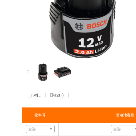
对比
收藏 (
)
物料号
蓄电池容量
全选
全选