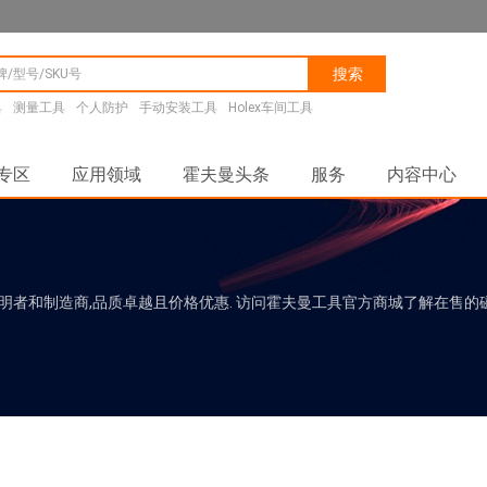
搜索
具
测量工具
个人防护
手动安装工具
Holex车间工具
专区
应用领域
霍夫曼头条
服务
内容中心
发明者和制造商,品质卓越且价格优惠. 访问霍夫曼工具官方商城了解在售的磁