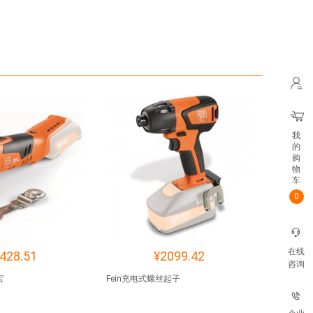
我
的
购
物
车
0
在线
428.51
¥2099.42
咨询
宝
Fein充电式螺丝起子