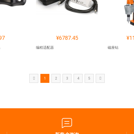
97
¥6787.45
¥1
具
编程适配器
磁座钻
1
2
3
4
5