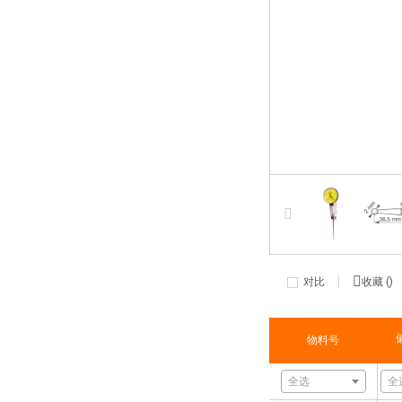
对比
收藏 (
)
物料号
全选
全