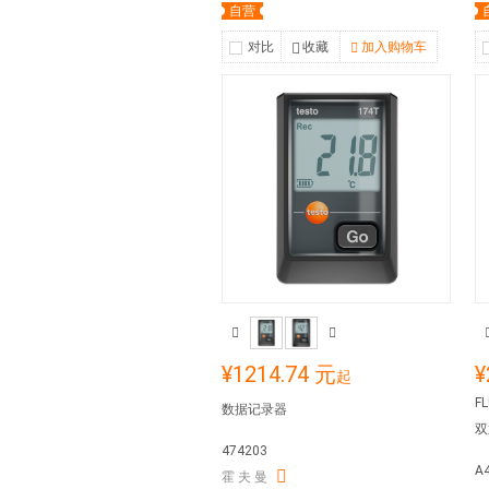
自营
对比
收藏
加入购物车
¥1214.74 元
¥
起
F
数据记录器
双
474203
A
霍 夫 曼