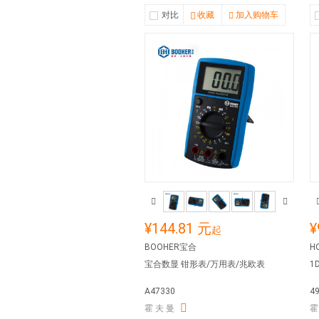
对比
收藏
加入购物车
¥144.81 元
¥
起
BOOHER宝合
H
宝合数显 钳形表/万用表/兆欧表
1
A47330
4
霍 夫 曼
霍