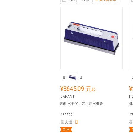
¥3645.09 元
¥
起
GARANT
H
轴用水平仪，带可调水准管
弹
468790
4
霍 夫 曼
霍
自营