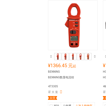
¥1366.45 元
¥
起
BENNING
H
BENNING数显电流钳
H
473305
4
霍 夫 曼
霍
自营
对比
收藏
加入购物车