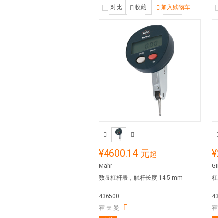
对比
收藏
加入购物车
¥4600.14 元
¥
起
Mahr
G
数显杠杆表，触杆长度 14.5 mm
杠
436500
4
霍 夫 曼
霍