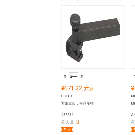
¥671.22 元
¥
起
HOLEX
Mi
方形支架，带燕尾槽
M
436511
A
霍 夫 曼
霍
自营