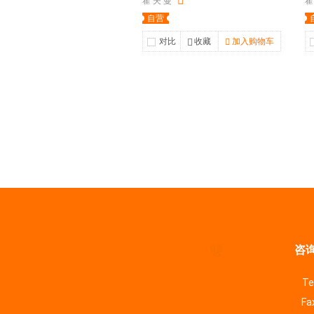
霍 夫 曼
霍
自营
对比
收藏
加入购物车
咨询
Te
Fa