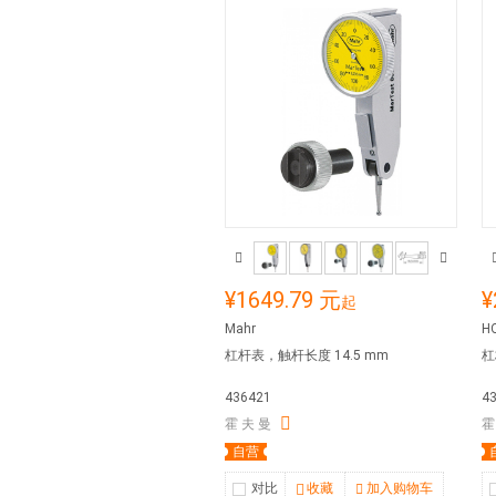
¥1649.79 元
¥
起
Mahr
H
杠杆表，触杆长度 14.5 mm
杠
436421
4
霍 夫 曼
霍
自营
对比
收藏
加入购物车