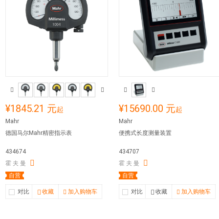
¥1845.21 元
¥15690.00 元
起
起
Mahr
Mahr
德国马尔Mahr精密指示表
便携式长度测量装置
434674
434707
霍 夫 曼
霍 夫 曼
自营
自营
对比
收藏
加入购物车
对比
收藏
加入购物车