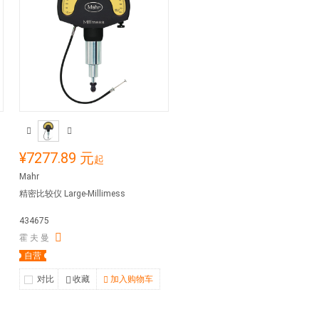
¥7277.89 元
起
Mahr
精密比较仪 Large-Millimess
434675
霍 夫 曼
自营
对比
收藏
加入购物车