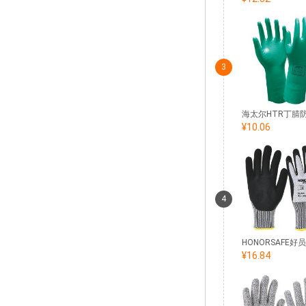
3
¥10.06
4
¥16.84