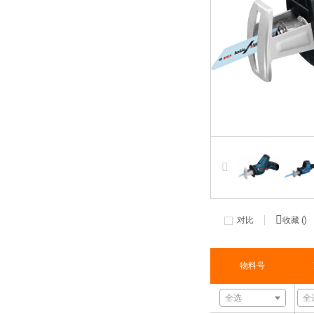
对比
收藏 (
)
物料号
全选
全