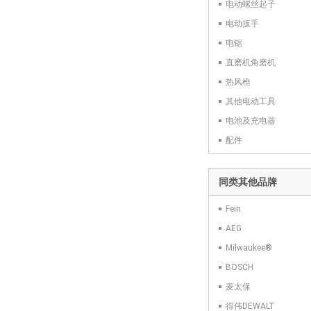
电动螺丝起子
电动扳手
电锯
直磨机角磨机
热风枪
其他电动工具
电池及充电器
配件
同类其他品牌
Fein
AEG
Milwaukee®
BOSCH
麦太保
得伟DEWALT