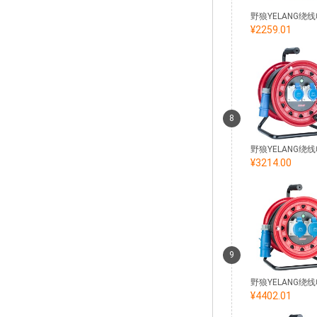
¥2259.01
8
¥3214.00
9
¥4402.01