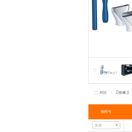
对比
收藏 (
)
物料号
全选