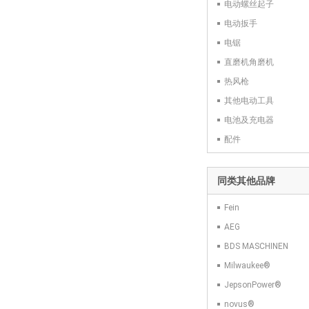
电动螺丝起子
电动扳手
电锯
直磨机角磨机
热风枪
其他电动工具
电池及充电器
配件
同类其他品牌
Fein
AEG
BDS MASCHINEN
Milwaukee®
JepsonPower®
novus®