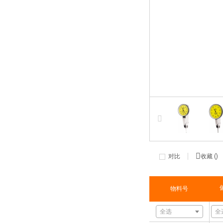
对比
收藏 (
)
物料号
全选
全