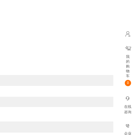
我
的
购
物
车
0
在线
咨询
企业