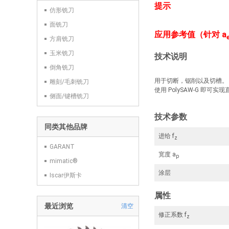
提示
仿形铣刀
面铣刀
应用参考值（针对 a
方肩铣刀
玉米铣刀
技术说明
倒角铣刀
用于切断，锯削以及切槽。
雕刻/毛刺铣刀
使用 PolySAW-G 即可
侧面/键槽铣刀
技术参数
同类其他品牌
进给 f
z
GARANT
宽度 a
p
mimatic®
涂层
Iscar伊斯卡
属性
最近浏览
清空
修正系数 f
z