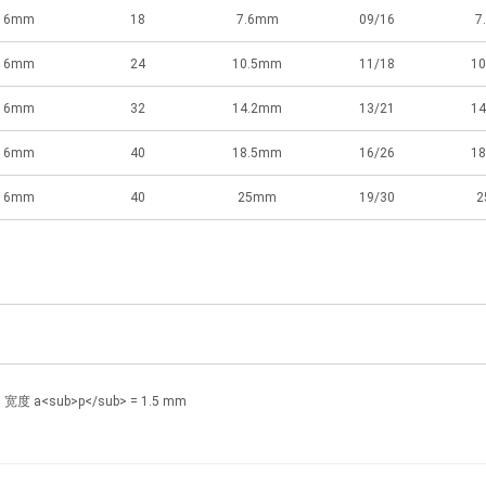
6mm
18
7.6mm
09/16
7
6mm
24
10.5mm
11/18
1
6mm
32
14.2mm
13/21
1
6mm
40
18.5mm
16/26
1
6mm
40
25mm
19/30
2
度 a<sub>p</sub> = 1.5 mm