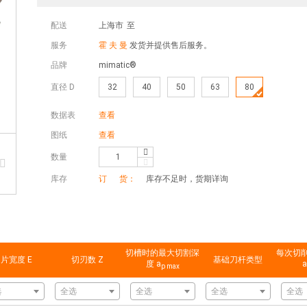
配送
上海市
至
服务
霍 夫 曼
发货并提供售后服务。
品牌
mimatic®
直径 D
32
40
50
63
80
数据表
查看
图纸
查看
数量
库存
订 货：
库存不足时，货期详询
切槽时的最大切割深
每次切
片宽度 E
切刃数 Z
基础刀杆类型
度 a
a
p max
选
全选
全选
全选
全选