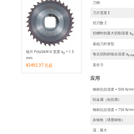
刀柄
刀片宽度 E
切刃数 Z
切槽时的最大切割深度 a
p
基础刀杆类型
锯片 PolySAW-G 宽度 a
= 1.5
p
每次切削的啮合深度 a
e m
mm
¥3492.37 元
起
直径 D
应用
钢材抗拉强度 < 500 N/m
铝金属（短切屑）
钢材抗拉强度 < 750 N/m
灰铸铁（球墨铸铁）
湿，最大