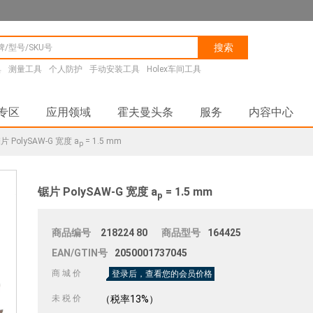
搜索
具
测量工具
个人防护
手动安装工具
Holex车间工具
专区
应用领域
霍夫曼头条
服务
内容中心
片 PolySAW-G 宽度 a
= 1.5 mm
p
锯片 PolySAW-G 宽度 a
= 1.5 mm
p
商品编号
218224
80
商品型号
164425
EAN/GTIN号
2050001737045
商 城 价
登录后，查看您的会员价格
未 税 价
（税率13%）