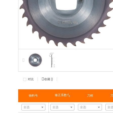
对比
收藏 (
)
修正系数 f
物料号
刀柄
刀
z
全选
全选
全选
全