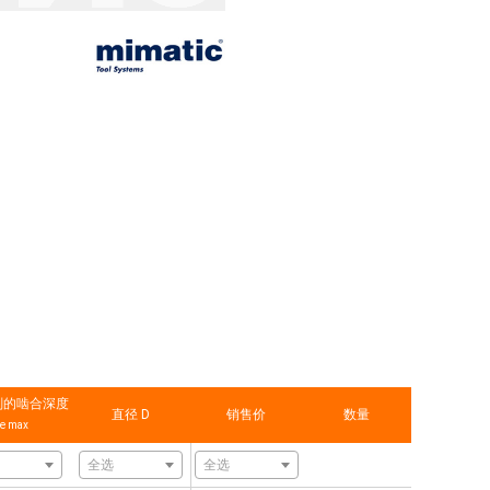
削的啮合深度
直径 D
销售价
数量
e max
全选
全选