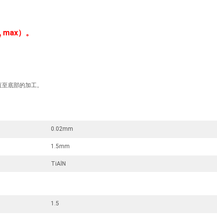
max）。
e
实现直至底部的加工。
0.02mm
1.5mm
TiAlN
1.5