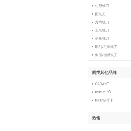
仿形铣刀
面铣刀
方肩铣刀
玉米铣刀
倒角铣刀
雕刻/毛刺铣刀
侧面/键槽铣刀
同类其他品牌
GARANT
mimatic®
Iscar伊斯卡
热销