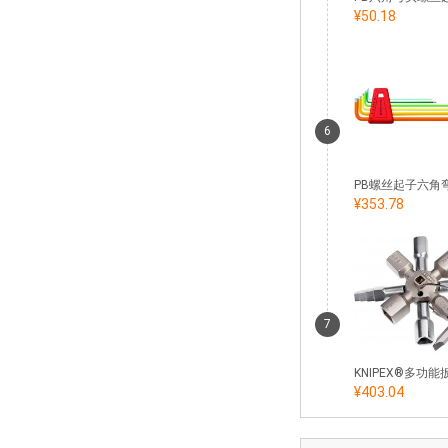
¥50.18
6
¥353.78
7
¥403.04