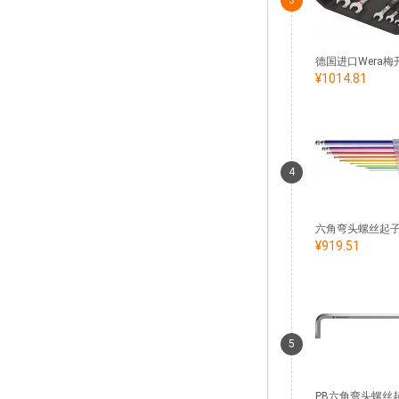
3
¥1014.81
4
¥919.51
5