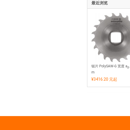
最近浏览
锯片 PolySAW-G 宽度 a
p
m
¥3416.20 元
起