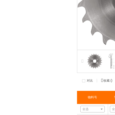
对比
收藏 (
)
物料号
全选
全