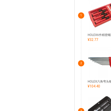
1
¥32.77
2
¥104.40