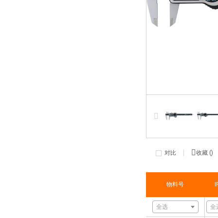
对比
收藏 (
)
物料号
全选
全