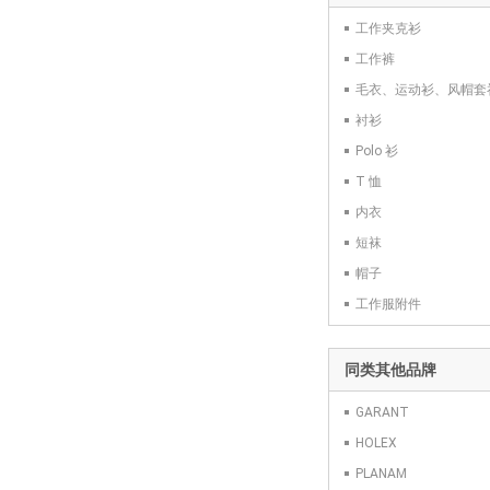
091133 56
工作夹克衫
工作裤
091133 58
毛衣、运动衫、风帽套
091133 60
衬衫
Polo 衫
091133 62
T 恤
091133 64
内衣
短袜
091133 90
帽子
091133 94
工作服附件
091133 98
同类其他品牌
091133 102
GARANT
091133 106
HOLEX
091133 110
PLANAM