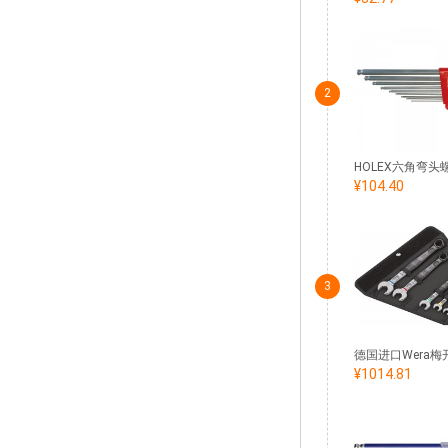
2
¥104.40
3
¥1014.81