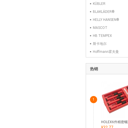
KÜBLER
BLAKLÄDER®
HELLY HANSEN®
MASCOT
HB TEMPEX
斯卡地尔
Hoffmann霍夫曼
热销
1
¥32.77