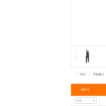
对比
收藏 (
)
物料号
全选