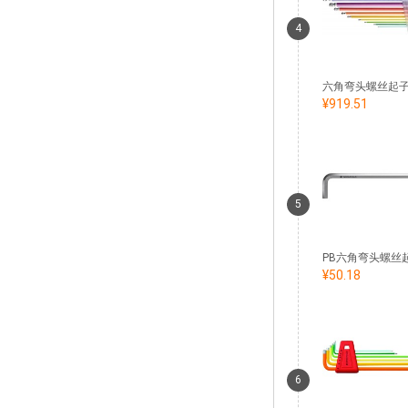
4
¥919.51
5
¥50.18
6