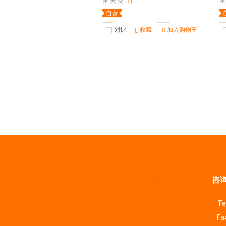
霍 夫 曼
霍
自营
对比
收藏
加入购物车
咨询
Te
Fa