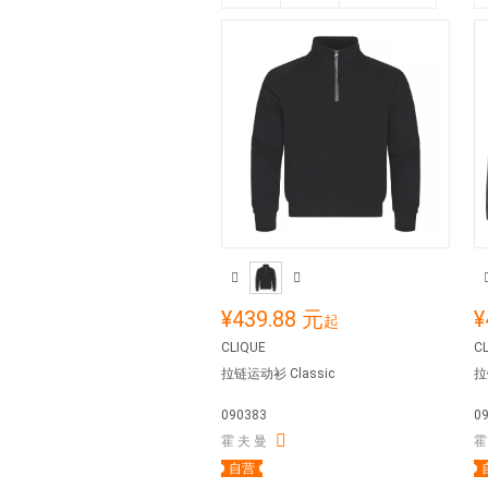
¥439.88 元
¥
起
CLIQUE
C
拉链运动衫 Classic
拉
090383
0
霍 夫 曼
霍
自营