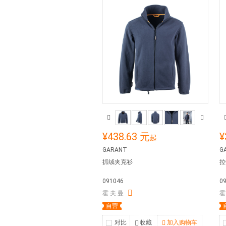
¥438.63 元
¥
起
GARANT
G
抓绒夹克衫
拉
091046
0
霍 夫 曼
霍
自营
对比
收藏
加入购物车