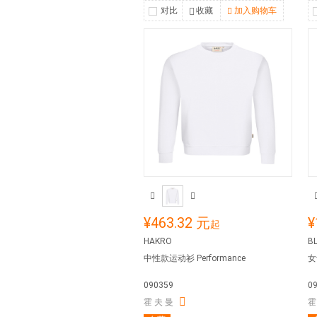
对比
收藏
加入购物车
¥463.32 元
¥
起
HAKRO
B
中性款运动衫 Performance
女士
090359
0
霍 夫 曼
霍