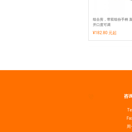
组合剪，带双组份手柄 
开口度可调
¥182.80 元
起
咨询
Te
Fa
周一