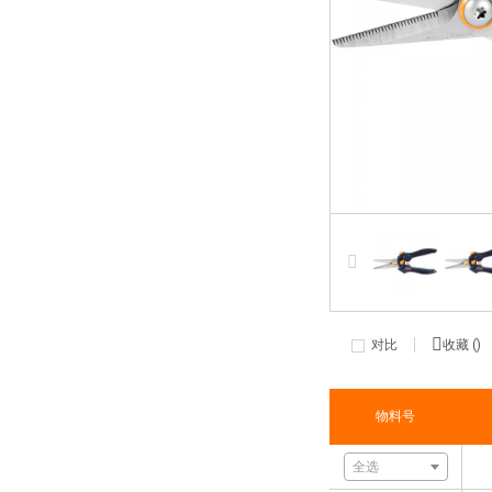
对比
收藏 (
)
物料号
全选