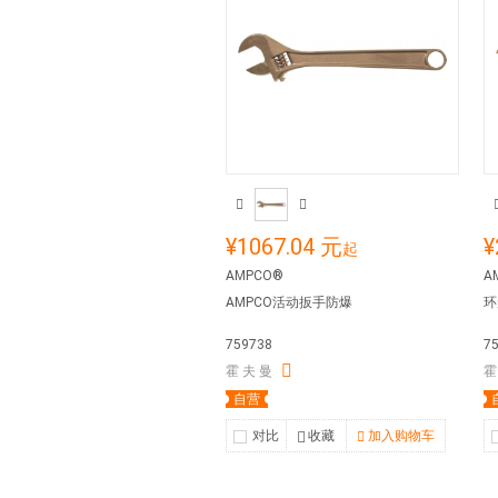
¥1067.04 元
¥
起
AMPCO®
A
AMPCO活动扳手防爆
环
759738
7
霍 夫 曼
霍
自营
对比
收藏
加入购物车