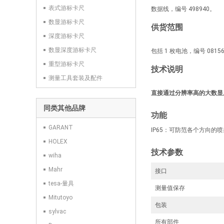
表式游标卡尺
数据线，编号 498940。
数显游标卡尺
供货范围
深度游标卡尺
数显深度游标卡尺
包括 1 枚电池，编号 08156
重型游标卡尺
技术说明
测量工具套装及配件
直接通过分辨率高的大数显
同类其他品牌
功能
GARANT
IP65：可防范各个方向
HOLEX
技术参数
wiha
Mahr
接口
tesa-量具
测量值保存
Mitutoyo
包装
sylvac
所有部件