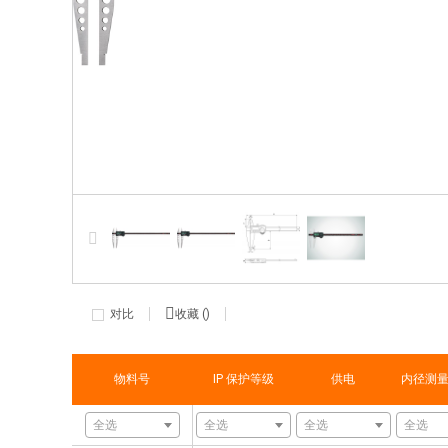
对比
收藏 (
)
物料号
IP 保护等级
供电
内径测
全选
全选
全选
全选