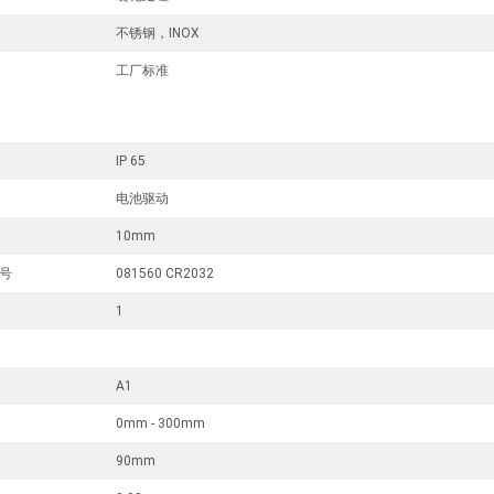
不锈钢，INOX
工厂标准
IP 65
电池驱动
10mm
号
081560 CR2032
1
A1
0mm - 300mm
90mm