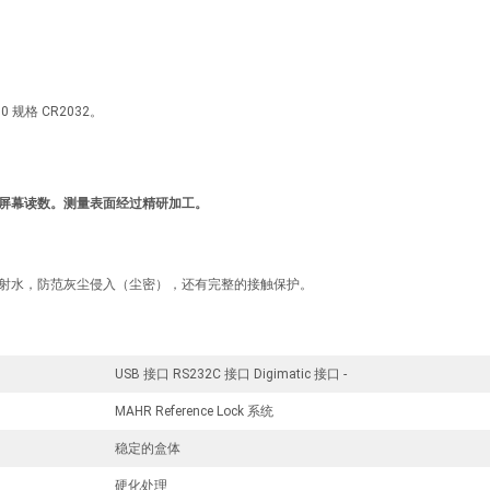
0 规格 CR2032。
屏幕读数。测量表面经过精研加工。
的喷射水，防范灰尘侵入（尘密），还有完整的接触保护。
USB 接口 RS232C 接口 Digimatic 接口 -
MAHR Reference Lock 系统
稳定的盒体
硬化处理