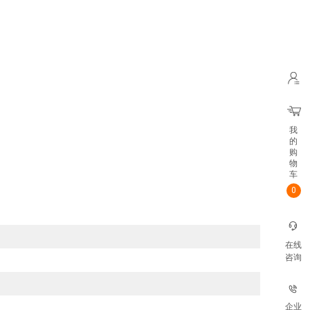
我
的
购
物
车
0
在线
咨询
企业