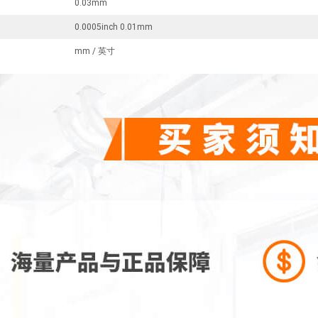
0.03mm
0.0005inch 0.01mm
mm / 英寸