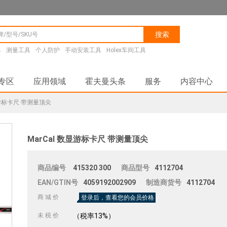
搜索
具
测量工具
个人防护
手动安装工具
Holex车间工具
专区
应用领域
霍夫曼头条
服务
内容中心
显游标卡尺 带测量顶尖
MarCal 数显游标卡尺 带测量顶尖
商品编号
415320
300
商品型号
4112704
EAN/GTIN号
4059192002909
制造商货号
4112704
商 城 价
登录后，查看您的会员价格
未 税 价
（税率13%）