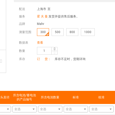
配送
上海市
至
服务
霍 夫 曼
发货并提供售后服务。
品牌
Mahr
测量范围
300
500
800
1000
数据表
查看
数量
库存
订 货：
库存不足时，货期详询
所含电池/蓄电池
量头直径
所含电池数量
标准
校准
的产品编号
全选
全选
全选
全选