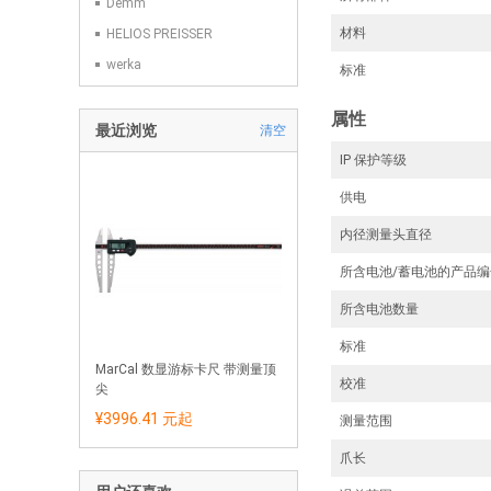
Demm
材料
HELIOS PREISSER
werka
标准
属性
最近浏览
清空
IP 保护等级
供电
内径测量头直径
所含电池/蓄电池的产品编
所含电池数量
标准
MarCal 数显游标卡尺 带测量顶
校准
尖
¥3996.41 元
起
测量范围
爪长