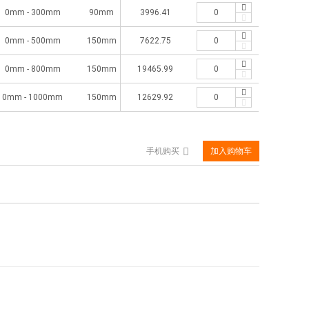
0mm - 300mm
90mm
3996.41
0.03mm
0.0005inch 0.01mm
mm 
0mm - 500mm
150mm
7622.75
0.04mm
0.0005inch 0.01mm
mm 
0mm - 800mm
150mm
19465.99
0.05mm
0.01inch
mm 
0mm - 1000mm
150mm
12629.92
0.06mm
0.0005inch 0.01mm
mm 
手机购买
加入购物车