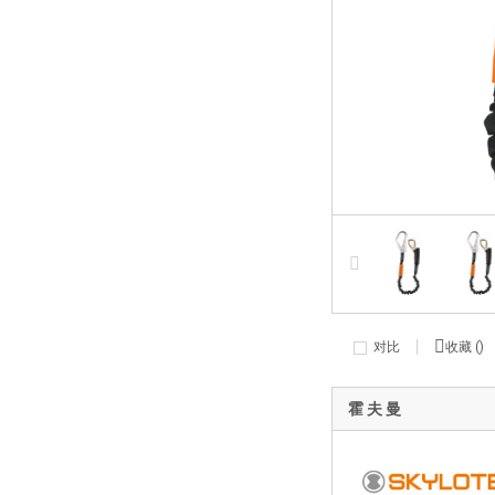
对比
收藏 (
)
霍 夫 曼