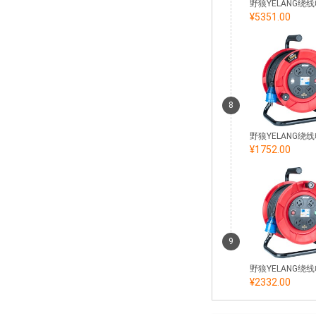
¥5351.00
8
¥1752.00
9
¥2332.00