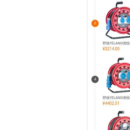
3
¥3214.00
4
¥4402.01