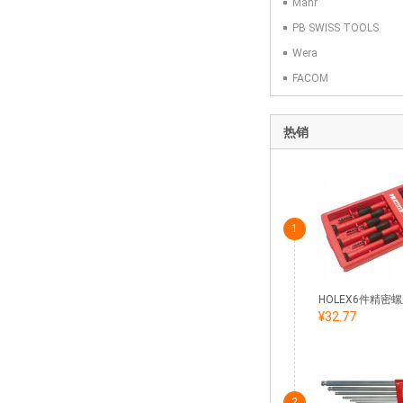
Mahr
PB SWISS TOOLS
Wera
FACOM
热销
1
¥32.77
2