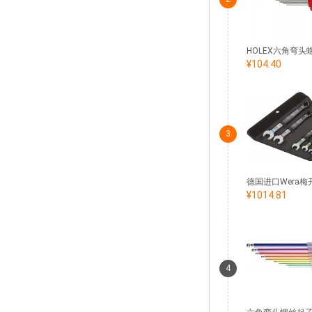
¥104.40
3
¥1014.81
4