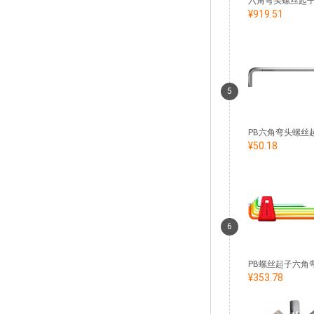
¥919.51
5
¥50.18
6
¥353.78