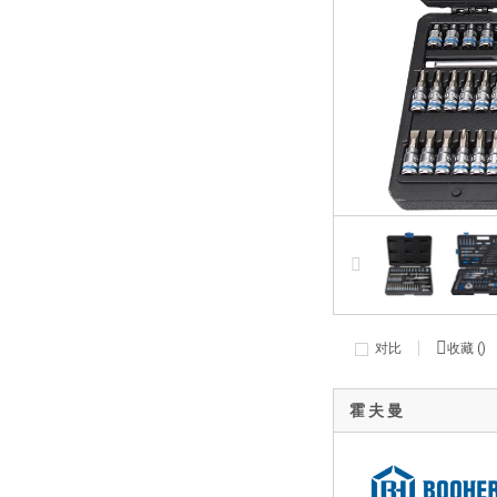
对比
收藏 (
)
霍 夫 曼