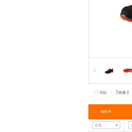
对比
收藏 (
)
物料号
全选