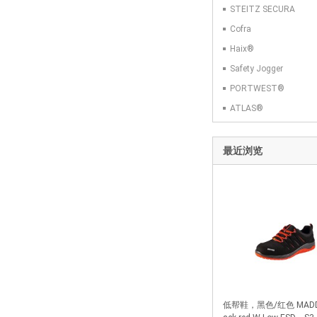
STEITZ SECURA
Cofra
Haix®
Safety Jogger
PORTWEST®
ATLAS®
最近浏览
低帮鞋，黑色/红色 MADDO