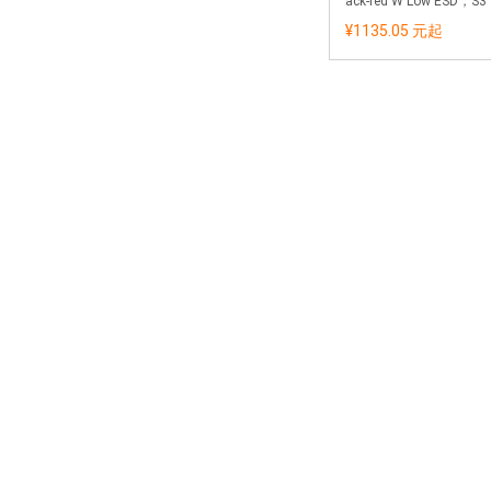
ack-red W Low ESD，S3
¥1135.05 元
起