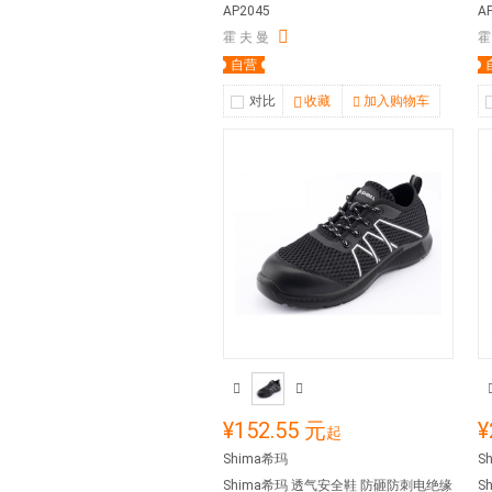
AP2045
A
霍 夫 曼
霍
自营
对比
收藏
加入购物车
¥152.55 元
¥
起
Shima希玛
S
Shima希玛 透气安全鞋 防砸防刺电绝缘
S