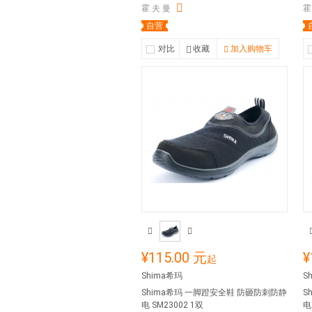
霍 夫 曼
霍
自营
对比
收藏
加入购物车
¥115.00 元
¥
起
Shima希玛
S
Shima希玛 一脚蹬安全鞋 防砸防刺防静
S
电 SM23002 1双
电