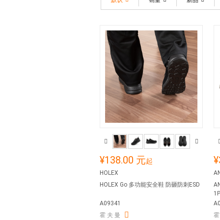
默认
销量
新品
¥138.00 元
¥
起
HOLEX
AN
HOLEX Go 多功能安全鞋 防砸防刺ESD
A
1
A09341
A
霍 夫 曼
霍