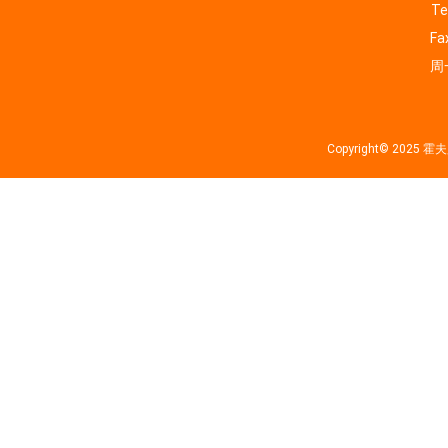
Te
Fa
周一
Copyright© 202