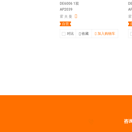
DE6006 1双
D
AP2039
A
霍 夫 曼
霍
自营
对比
收藏
加入购物车
咨询