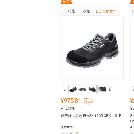
自营
对比
收藏
加入购物车
¥975.81 元
¥
起
ATLAS®
Sa
低帮鞋，黑色 FLASH 1305 XP®，S1P
S
O
092025
A