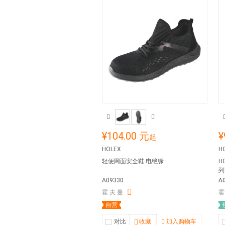
¥104.00 元
¥
起
HOLEX
H
轻便网面安全鞋 电绝缘
H
列
A09330
A
霍 夫 曼
霍
自营
对比
收藏
加入购物车