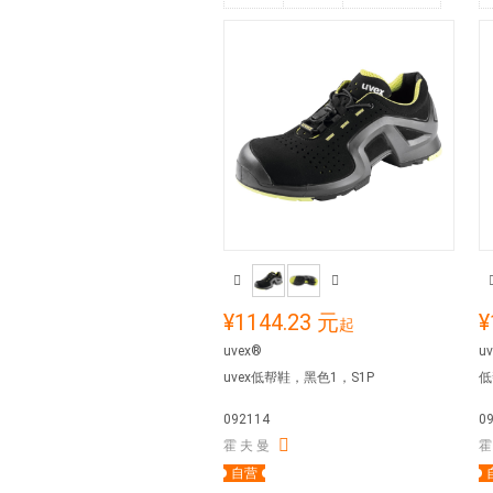
¥1144.23 元
¥
起
uvex®
u
uvex低帮鞋，黑色1，S1P
低
092114
0
霍 夫 曼
霍
自营