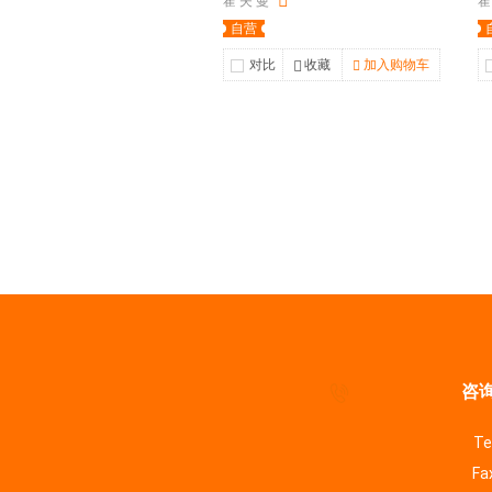
霍 夫 曼
霍
自营
对比
收藏
加入购物车
咨询
Te
Fa