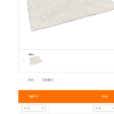
对比
收藏 (
)
物料号
内容
全选
全选