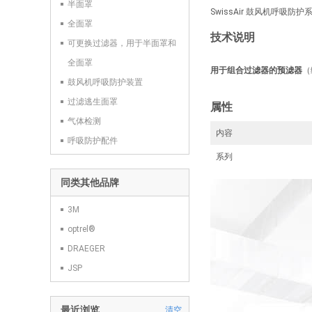
半面罩
SwissAir 鼓风机呼吸防护
全面罩
技术说明
可更换过滤器，用于半面罩和
全面罩
用于组合过滤器的预滤器
（
鼓风机呼吸防护装置
过滤逃生面罩
属性
气体检测
内容
呼吸防护配件
系列
同类其他品牌
3M
optrel®
DRAEGER
JSP
最近浏览
清空