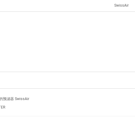
SwissAir
器 SwissAir
TER