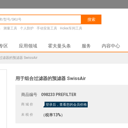
搜索
具
测量工具
个人防护
手动安装工具
Holex车间工具
专区
应用领域
霍夫曼头条
服务
内容中心
滤器的预滤器 SwissAir
用于组合过滤器的预滤器 SwissAir
商品编号
098233
PREFILTER
商 城 价
登录后，查看您的会员价格
未 税 价
（税率13%）