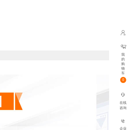
我
的
购
物
车
0
在线
咨询
企业