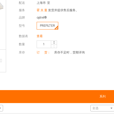
配送
上海市
至
服务
霍 夫 曼
发货并提供售后服务。
品牌
optrel®
型号
PREFILTER
数据表
查看
数量
库存
订 货：
库存不足时，货期详询
系列
全选