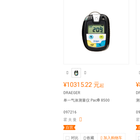
¥10315.22 元
¥
起
DRAEGER
D
单一气体测量仪 Pac® 8500
测
097216
0
霍 夫 曼
霍
自营
对比
收藏
加入购物车