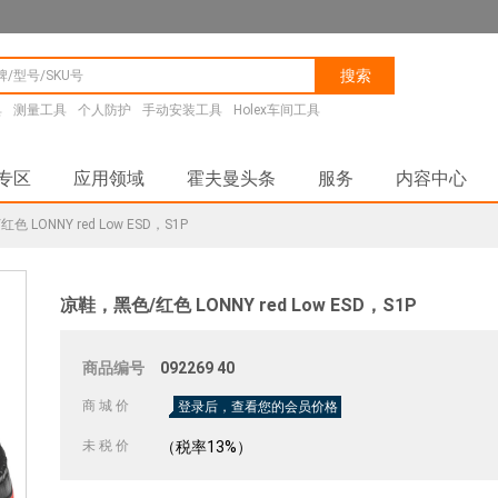
搜索
具
测量工具
个人防护
手动安装工具
Holex车间工具
专区
应用领域
霍夫曼头条
服务
内容中心
 LONNY red Low ESD，S1P
凉鞋，黑色/红色 LONNY red Low ESD，S1P
商品编号
092269
40
商 城 价
登录后，查看您的会员价格
未 税 价
（税率13%）