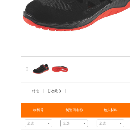
对比
收藏 (
)
物料号
制造商名称
包头材料
全选
全选
全选