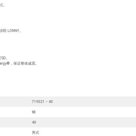
SRC。
鞋 LONNY。
 ESD。
inergy®，保证整体减震。
719521 − 40
钢
40
男式