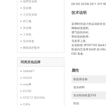
低帮安全鞋
EN ISO 20345:2011 S1P 
安全靴
技术说明
工作安全鞋
焊工靴
采用时尚设计的运动款安全凉
安全靴
网格材质面料。
透气纺织内衬。
工作鞋
带软垫的鞋帮。
无皮革上浆。
安全鞋套
全包鞋垫 SPORTIVE black
脚部保护配件
鞋底内芯采用 BASF 的 Inf
ESD 装备。
同类其他品牌
属性
GARANT
HOLEX
制造商名称
uvex®
包头材料
ELTEN
安全鞋的欧盟尺码
STEITZ SECURA
性别
Cofra