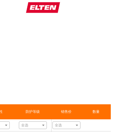
性
防护等级
销售价
数量
全选
全选