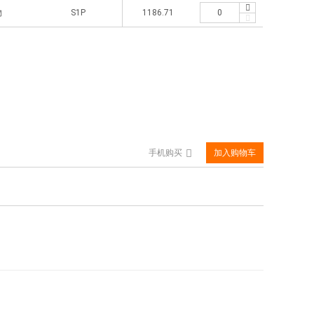
物
S1P
1186.71
手机购买
加入购物车