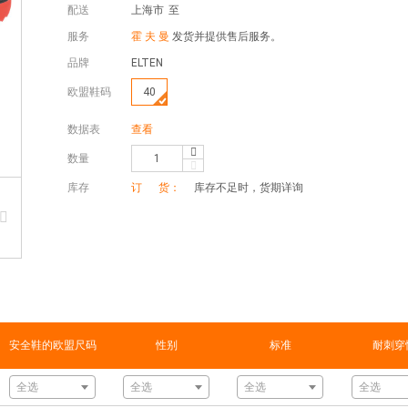
配送
上海市
至
服务
霍 夫 曼
发货并提供售后服务。
品牌
ELTEN
欧盟鞋码
40
数据表
查看
数量
库存
订 货：
库存不足时，货期详询
安全鞋的欧盟尺码
性别
标准
耐刺穿
全选
全选
全选
全选