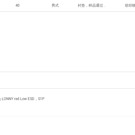
40
男式
衬垫，样品通过德国法定意外保险协会（DGUV）191 号规定检测
纺织
NY red Low ESD，S1P