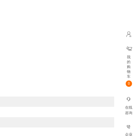
我
的
购
物
车
0
在线
咨询
企业