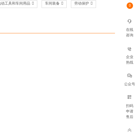
电动工具和车间用品
车间装备
劳动保护
0
在线
咨询
企业
热线
公众号
扫码
申请
售后