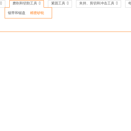
磨削和切割工具
紧固工具
夹持、剪切和冲击工具
锯带和锯盘
精密砂轮