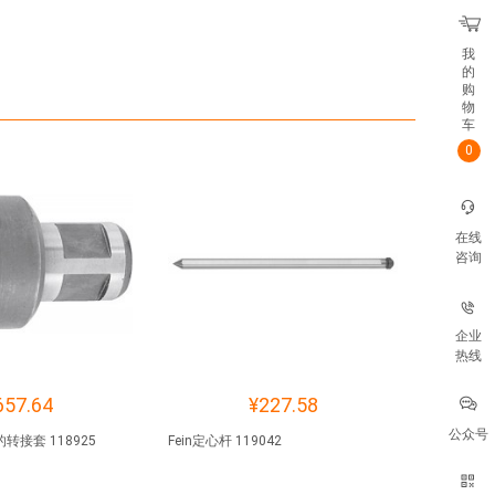
我
的
购
物
车
0
在线
咨询
企业
热线
657.64
¥227.58
公众号
转接套 118925
Fein定心杆 119042