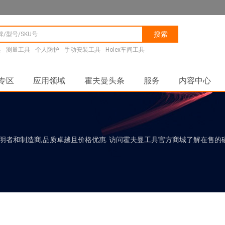
搜索
具
测量工具
个人防护
手动安装工具
Holex车间工具
专区
应用领域
霍夫曼头条
服务
内容中心
发明者和制造商,品质卓越且价格优惠. 访问霍夫曼工具官方商城了解在售的磁