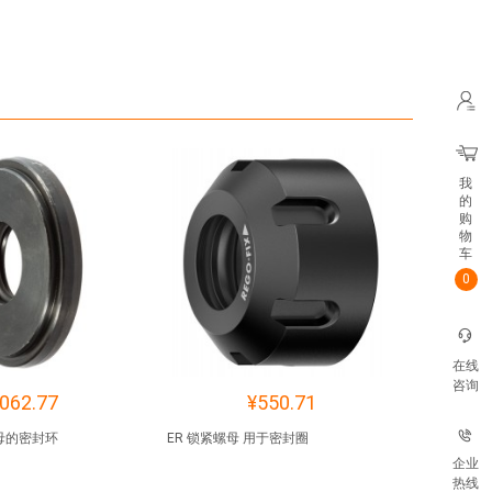
我
的
购
物
车
0
在线
咨询
062.77
¥550.71
螺母的密封环
ER 锁紧螺母 用于密封圈
企业
热线