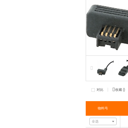
对比
收藏 (
)
物料号
全选