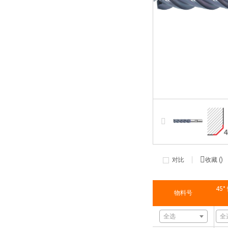
对比
收藏 (
)
45
物料号
全选
全