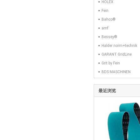
HOLEX
Fein
Bahco®
amf
Bessey®
Halder norm+technik
GARANT GridLine
Grit by Fein
BDS MASCHINEN
最近浏览