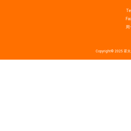
Te
Fa
周一
Copyright© 202