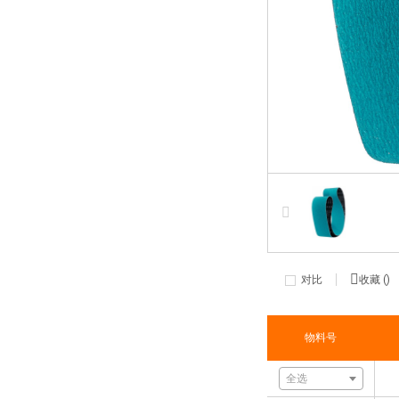
对比
收藏 (
)
物料号
全选