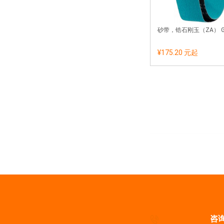
砂带，锆石刚玉（ZA） GR
¥175.20 元
起
咨询