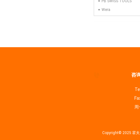
PB SWISS TOOLS
Wera
咨询
Te
Fa
周一
Copyright© 202