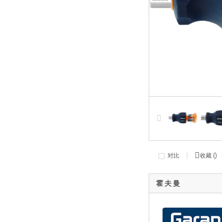
对比
收藏 (
)
霍 夫 曼