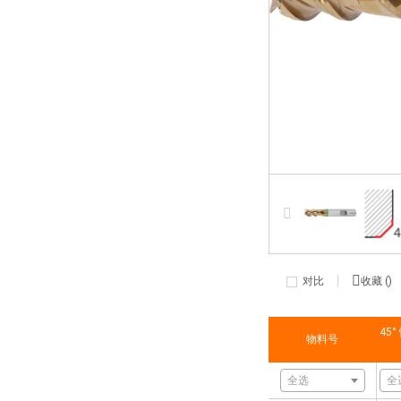
对比
收藏 (
)
45
物料号
全选
全