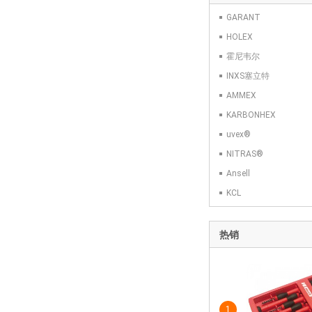
GARANT
HOLEX
霍尼韦尔
INXS塞立特
AMMEX
KARBONHEX
uvex®
NITRAS®
Ansell
KCL
热销
1