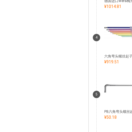
¥1014.81
4
¥919.51
5
¥50.18