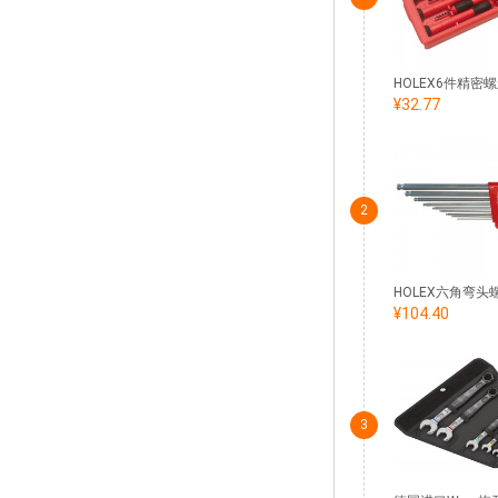
¥32.77
2
¥104.40
3