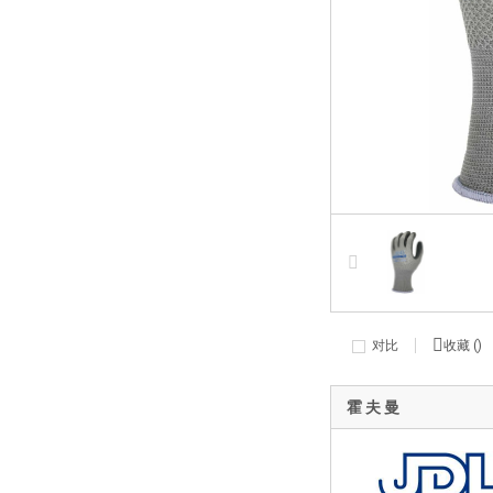
对比
收藏 (
)
霍 夫 曼