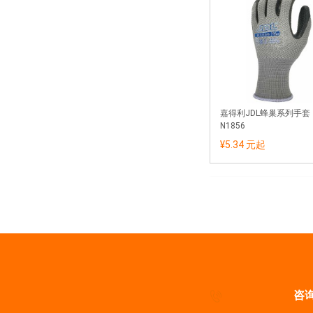
嘉得利JDL蜂巢系列手套
N1856
¥5.34 元
起
咨询