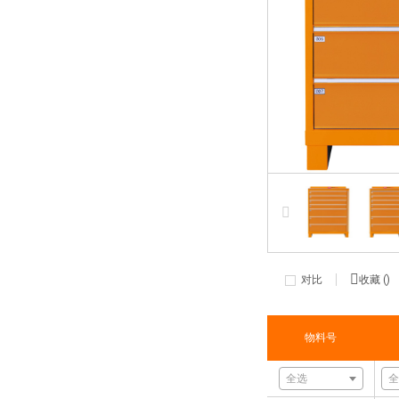
对比
收藏 (
)
物料号
全选
全