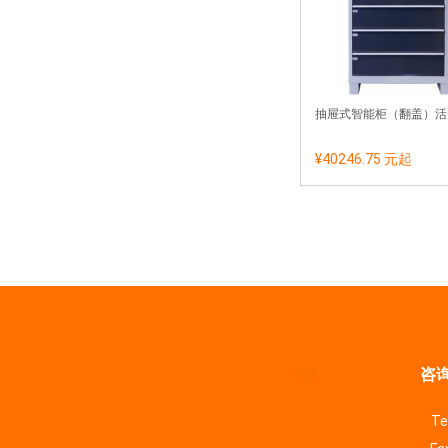
抽屉式智能柜（翻盖）活
¥40246.75 元
起
咨询
Te