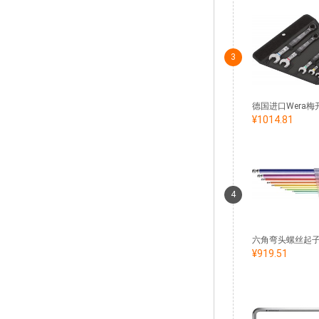
3
¥1014.81
4
¥919.51