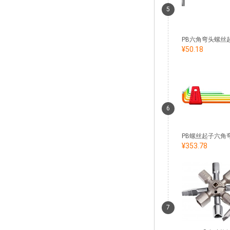
5
¥50.18
6
¥353.78
7