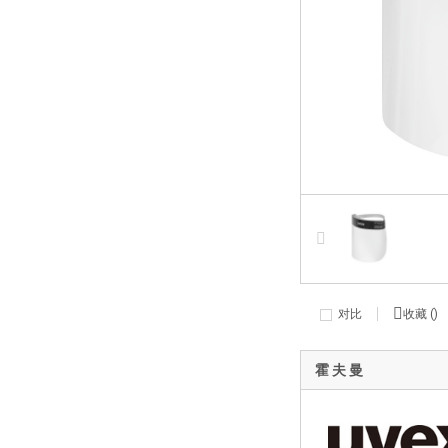
对比
收藏 (
)
霍 夫 曼