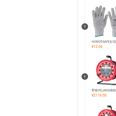
5
¥12.06
6
¥2116.00