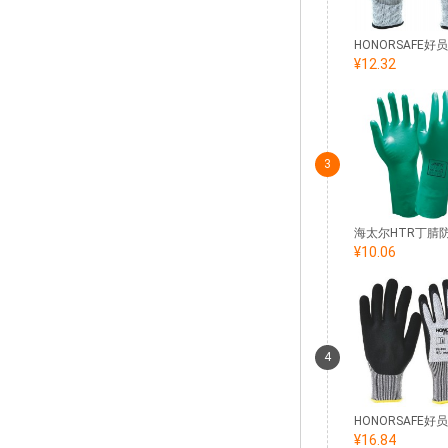
¥12.32
3
¥10.06
4
¥16.84