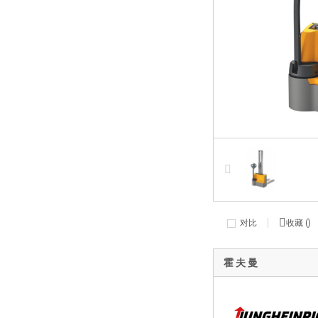
对比
收藏 (
)
霍 夫 曼