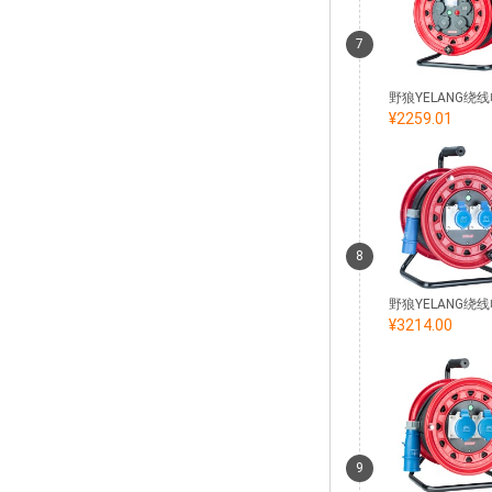
7
¥2259.01
8
¥3214.00
9