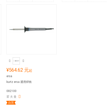
¥564.62 元
起
ersa
kurtz ersa 通用焊铁
082100
霍 夫 曼
自营