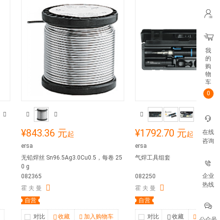
我
的
购
物
车
0
¥843.36 元
¥1792.70 元
在线
起
起
咨询
ersa
ersa
无铅焊丝 Sn96.5Ag3.0Cu0.5，每卷 25
气焊工具组套
0 g
企业
082365
082250
热线
霍 夫 曼
霍 夫 曼
自营
自营
对比
收藏
加入购物车
对比
收藏
加入购
公众号