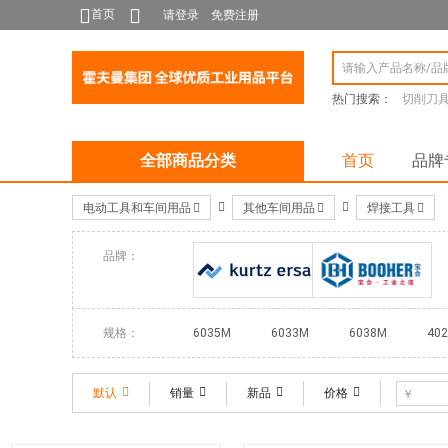
首页
请登录
免费注册
热门搜索：
切削刀
全部商品分类
首页
品牌
电动工具和车间用品
其他车间用品
焊接工具
品牌：
ersa
BOOHER宝合
规格：
6035M
6033M
6038M
40
0404114
0404113
默认
销量
新品
价格