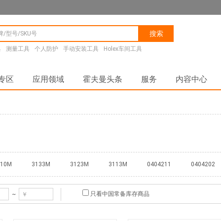
搜索
具
测量工具
个人防护
手动安装工具
Holex车间工具
专区
应用领域
霍夫曼头条
服务
内容中心
210M
3133M
3123M
3113M
0404211
0404202
只看中国常备库存商品
~