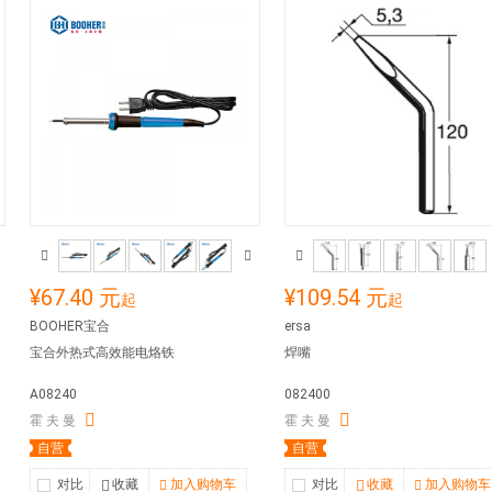
¥67.40 元
¥109.54 元
起
起
BOOHER宝合
ersa
宝合外热式高效能电烙铁
焊嘴
A08240
082400
霍 夫 曼
霍 夫 曼
自营
自营
对比
收藏
加入购物车
对比
收藏
加入购物车