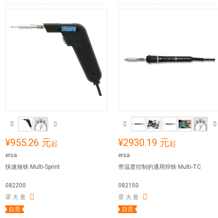
¥955.26 元
¥2930.19 元
起
起
ersa
ersa
快速烙铁 Multi-Sprint
带温度控制的通用焊铁 Multi-TC
082200
082150
霍 夫 曼
霍 夫 曼
自营
自营