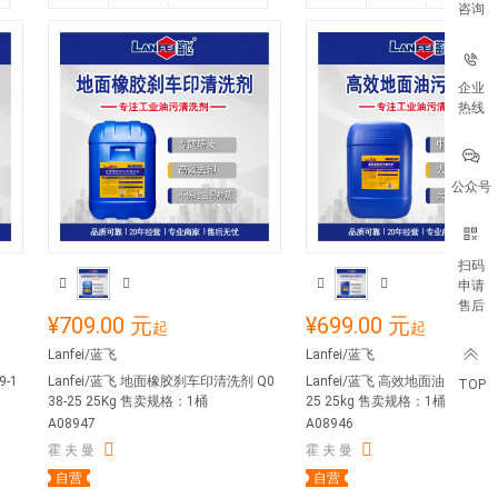
咨询
企业
热线
公众号
扫码
申请
售后
¥709.00 元
¥699.00 元
起
起
Lanfei/蓝飞
Lanfei/蓝飞
9-1
Lanfei/蓝飞 地面橡胶刹车印清洗剂 Q0
Lanfei/蓝飞 高效地面油污清洗剂 
TOP
38-25 25Kg 售卖规格：1桶
25 25kg 售卖规格：1桶
A08947
A08946
霍 夫 曼
霍 夫 曼
自营
自营