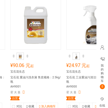
¥90.06 元
¥24.97 元
起
起
我
的
宝石花生态
宝石花生态
购
物
格：
宝石花 重油污洗衣液 售卖规格：2.5kg/
宝石花 工业重油污清洁剂 售卖规
车
瓶
瓶
AH9001
AH9000
0
霍 夫 曼
霍 夫 曼
自营
自营
在线
对比
收藏
加入购物车
对比
收藏
加入购