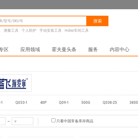
搜索
具
测量工具
个人防护
手动安装工具
Holex车间工具
专区
应用领域
霍夫曼头条
服务
内容中心
Lanfei/蓝飞
-1
Q033-1
40P
Q09-1
500G
Q038-25
380
Q32-20
2000G
Q058-20
只看中国常备库存商品
~