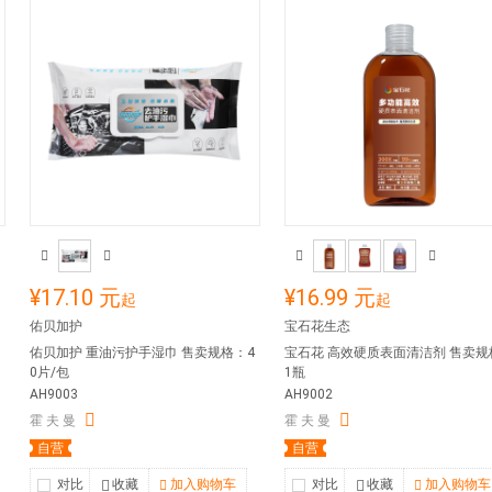
¥17.10 元
¥16.99 元
起
起
佑贝加护
宝石花生态
佑贝加护 重油污护手湿巾 售卖规格：4
宝石花 高效硬质表面清洁剂 售卖规
0片/包
1瓶
AH9003
AH9002
霍 夫 曼
霍 夫 曼
自营
自营
对比
收藏
加入购物车
对比
收藏
加入购物车