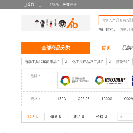
首页
请登录
免费注册
热门搜索：
切削刀
全部商品分类
首页
品牌
电动工具和车间用品
化工类产品及工具
清洗剂
品牌：
宝石花生态
佑贝加护
规格：
150G
Q28-25
1000G
Q029
Q050-25
2500G
Q053-20
默认
销量
新品
价格