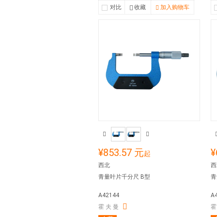
对比
收藏
加入购物车
¥853.57 元
¥
起
西北
西
青量叶片千分尺 B型
青
A42144
A
霍 夫 曼
霍