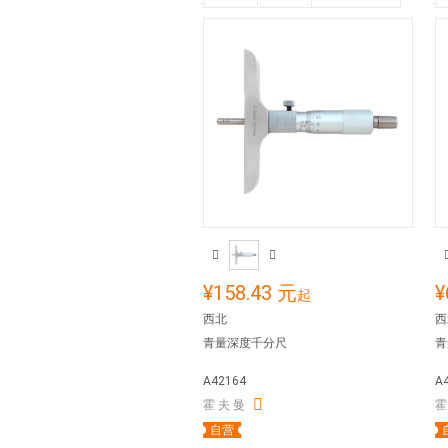
¥158.43 元
¥
起
西北
西
青量深度千分尺
青
A42164
A
霍 夫 曼
霍
自营