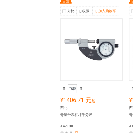
自营
对比
收藏
加入购物车
¥1406.71 元
¥
起
西北
西
青量带表杠杆千分尺
青
A42138
A