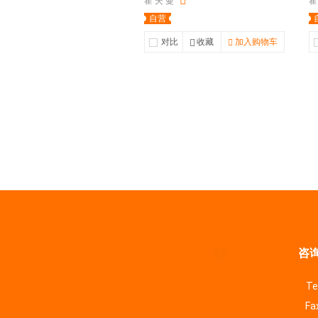
霍 夫 曼
霍
自营
对比
收藏
加入购物车
咨询
Te
Fa