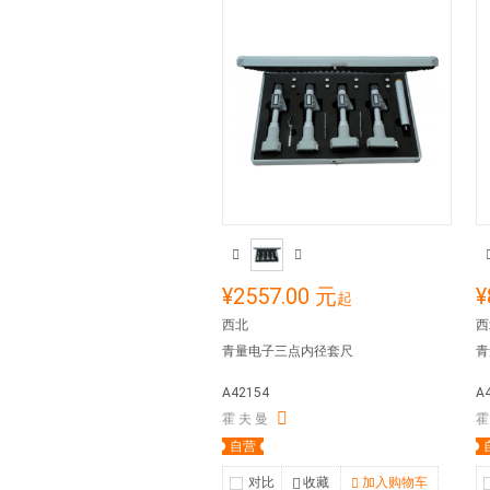
¥2557.00 元
¥
起
西北
西
青量电子三点内径套尺
青
A42154
A
霍 夫 曼
霍
自营
对比
收藏
加入购物车