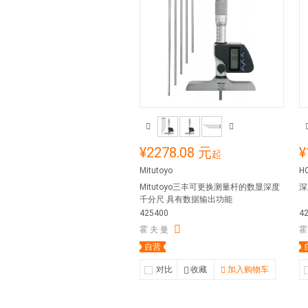
¥2278.08 元
¥
起
Mitutoyo
H
Mitutoyo三丰可更换测量杆的数显深度
深
千分尺 具有数据输出功能
425400
4
霍 夫 曼
霍
自营
对比
收藏
加入购物车