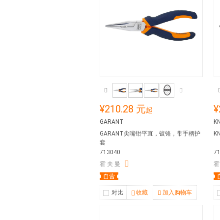
¥210.28 元
¥
起
GARANT
K
GARANT尖嘴钳平直，镀铬，带手柄护
K
套
713040
7
霍 夫 曼
霍
自营
对比
收藏
加入购物车