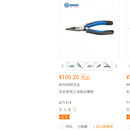
¥106.20 元
¥
起
BOOHER宝合
K
宝合双色工业级尖嘴钳
长
A71319
7
霍 夫 曼
霍
自营
对比
收藏
加入购物车