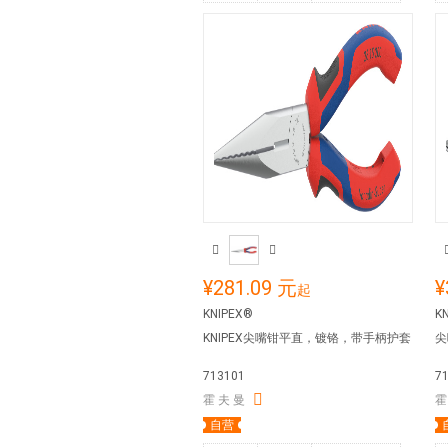
¥281.09 元
¥
起
KNIPEX®
K
KNIPEX尖嘴钳平直，镀铬，带手柄护套
尖
713101
7
霍 夫 曼
霍
自营