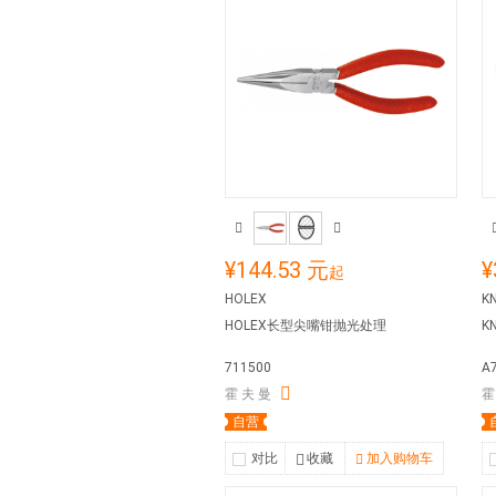
¥144.53 元
¥
起
HOLEX
K
HOLEX长型尖嘴钳抛光处理
K
711500
A
霍 夫 曼
霍
自营
对比
收藏
加入购物车