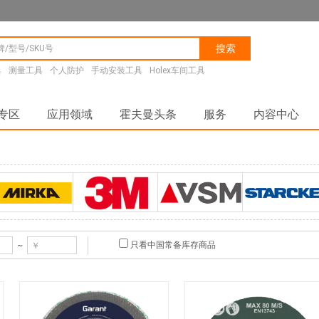
搜索
具
测量工具
个人防护
手动安装工具
Holex车间工具
专区
应用领域
霍夫曼头条
服务
内容中心
MIRKA
3M
VSM
STARCKE®
只看中国常备库存商品
~