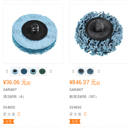
¥36.06 元
¥846.37 元
起
起
GARANT
GARANT
清洁砂轮（A）
粗清洁砂轮（SiC）
554055
554050
霍 夫 曼
霍 夫 曼
自营
自营