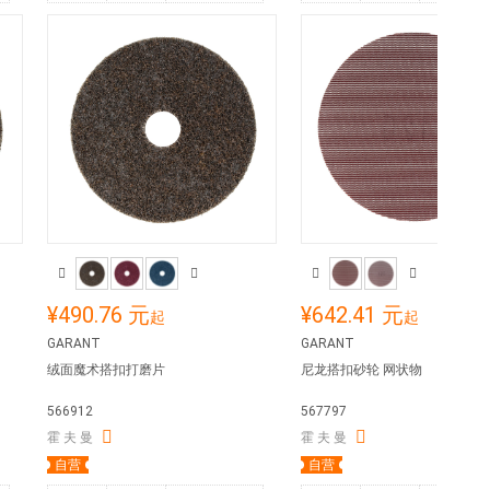
¥490.76 元
¥642.41 元
起
起
GARANT
GARANT
绒面魔术搭扣打磨片
尼龙搭扣砂轮 网状物
566912
567797
霍 夫 曼
霍 夫 曼
自营
自营