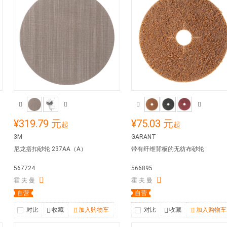
¥319.79 元
¥75.03 元
起
起
3M
GARANT
尼龙搭扣砂轮 237AA（A）
带有纤维背板的无纺布砂轮
567724
566895
霍 夫 曼
霍 夫 曼
自营
自营
对比
收藏
加入购物车
对比
收藏
加入购物车