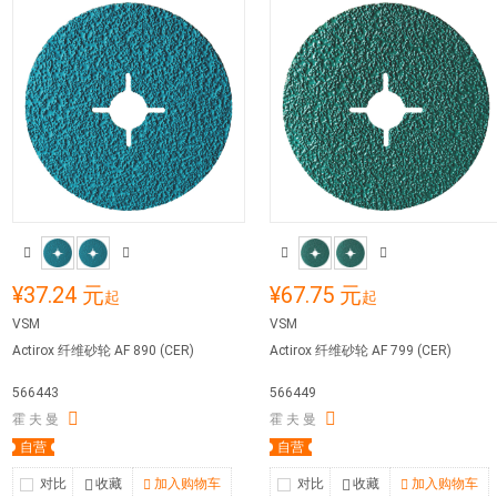
¥37.24 元
¥67.75 元
起
起
VSM
VSM
Actirox 纤维砂轮 AF 890 (CER)
Actirox 纤维砂轮 AF 799 (CER)
566443
566449
霍 夫 曼
霍 夫 曼
自营
自营
对比
收藏
加入购物车
对比
收藏
加入购物车