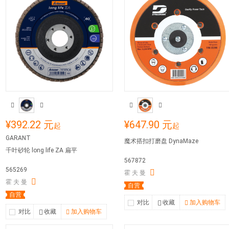
¥392.22 元
¥647.90 元
起
起
GARANT
魔术搭扣打磨盘 DynaMaze
千叶砂轮 long life ZA 扁平
567872
565269
霍 夫 曼
霍 夫 曼
自营
自营
对比
收藏
加入购物车
对比
收藏
加入购物车