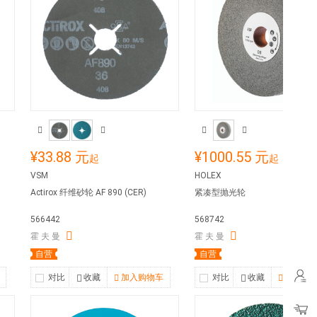
¥33.88 元
¥1000.55 元
起
起
VSM
HOLEX
Actirox 纤维砂轮 AF 890 (CER)
紧凑型抛光轮
566442
568742
霍 夫 曼
霍 夫 曼
自营
自营
对比
收藏
加入购物车
对比
收藏
加入购