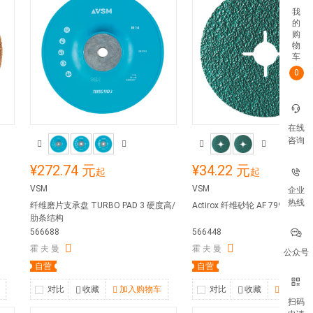
我
的
购
物
车
0
在线
咨询
¥272.74 元
¥34.22 元
起
起
VSM
VSM
企业
热线
纤维磨片支承盘 TURBO PAD 3 硬度高/
Actirox 纤维砂轮 AF 799 (CER)
肋条结构
566688
566448
霍 夫 曼
霍 夫 曼
公众号
自营
自营
对比
收藏
加入购物车
对比
收藏
加入购
扫码