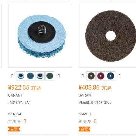
¥922.65 元
¥403.86 元
起
起
GARANT
GARANT
清洁砂轮（A）
绒面魔术搭扣打磨片
554054
566911
霍 夫 曼
霍 夫 曼
自营
自营