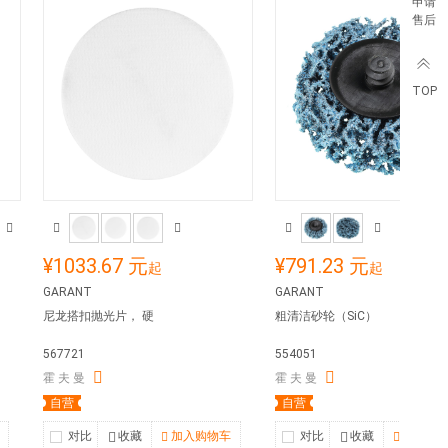
申请
售后
TOP
¥1033.67 元
¥791.23 元
起
起
GARANT
GARANT
尼龙搭扣抛光片， 硬
粗清洁砂轮（SiC）
567721
554051
霍 夫 曼
霍 夫 曼
自营
自营
对比
收藏
加入购物车
对比
收藏
加入购