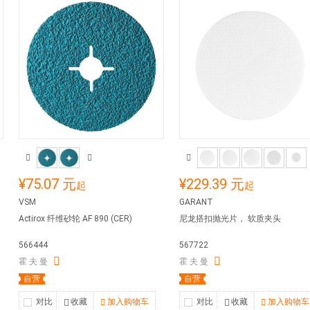
¥75.07 元
¥229.39 元
起
起
VSM
GARANT
Actirox 纤维砂轮 AF 890 (CER)
尼龙搭扣抛光片， 软质夹头
566444
567722
霍 夫 曼
霍 夫 曼
自营
自营
对比
收藏
加入购物车
对比
收藏
加入购物车