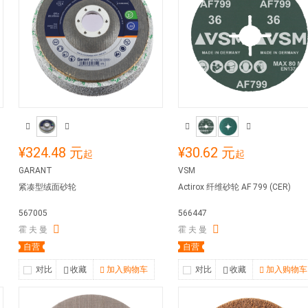
¥324.48 元
¥30.62 元
起
起
GARANT
VSM
紧凑型绒面砂轮
Actirox 纤维砂轮 AF 799 (CER)
567005
566447
霍 夫 曼
霍 夫 曼
自营
自营
对比
收藏
加入购物车
对比
收藏
加入购物车